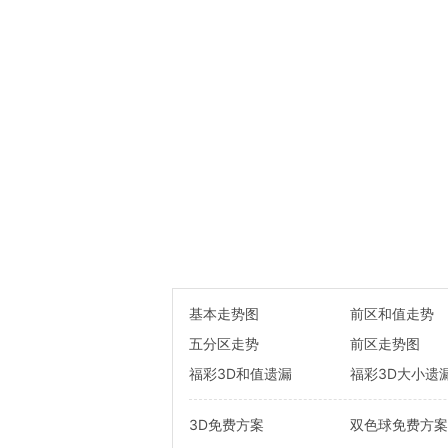
基本走势图
前区和值走势
五分区走势
前区走势图
福彩3D和值遗漏
福彩3D大小遗
3D免费方案
双色球免费方案