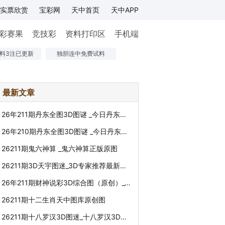
实票欣赏
宝彩网
天中首页
天中APP
彩赛果
竞技彩
资料打印区
手机端
部料3注已更新
独胆连中免费试料
最新文章
26年211期丹东全图3D图谜 _今日丹东先锋快报全图迷
26年210期丹东全图3D图谜 _今日丹东先锋快报全图迷
26211期鬼六神算 _鬼六神算正版原图
26211期3D天宇图迷_3D专家推荐最新预测
26年211期财神说彩3D综合图（原创）_3d财神到财神送胆
26211期十二生肖天中图库原创图
26211期十八罗汉3D图迷_十八罗汉3D图谜今天的