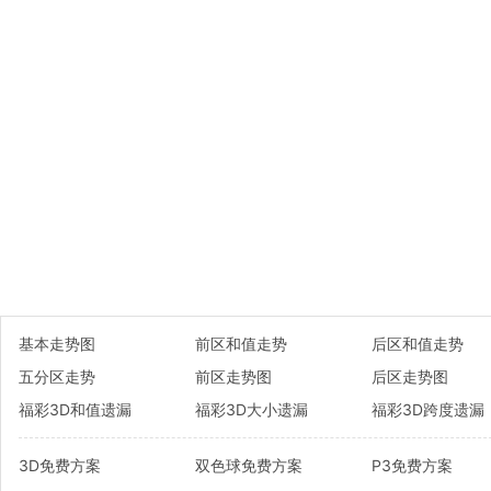
基本走势图
前区和值走势
后区和值走势
五分区走势
前区走势图
后区走势图
福彩3D和值遗漏
福彩3D大小遗漏
福彩3D跨度遗漏
3D免费方案
双色球免费方案
P3免费方案