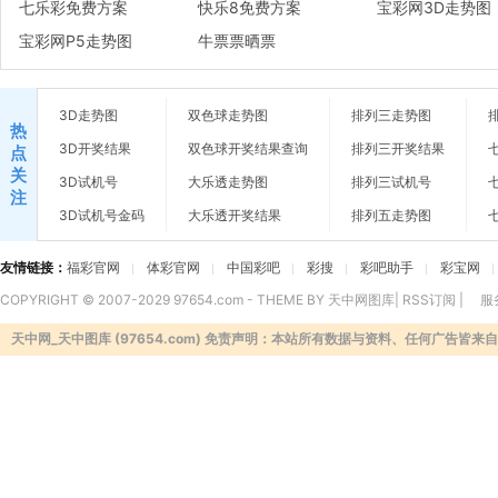
七乐彩免费方案
快乐8免费方案
宝彩网3D走势图
宝彩网P5走势图
牛票票晒票
3D走势图
双色球走势图
排列三走势图
热
3D开奖结果
双色球开奖结果查询
排列三开奖结果
点
关
3D试机号
大乐透走势图
排列三试机号
注
3D试机号金码
大乐透开奖结果
排列五走势图
友情链接：
福彩官网
体彩官网
中国彩吧
彩搜
彩吧助手
彩宝网
COPYRIGHT © 2007-2029 97654.com - THEME BY 天中网图库|
RSS订阅
|
服
天中网_天中图库 (97654.com) 免责声明：本站所有数据与资料、任何广告