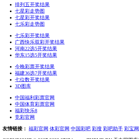
排列五开奖结果
七星彩走势图
七星彩开奖结果
七乐彩走势图
七乐彩开奖结果
广西快乐双彩开奖结果
河南22选5开奖结果
华东15选5开奖结果
今晚彩票开奖结果
福建36选7开奖结果
七位数开奖结果
3D图库
中国福利彩票官网
中国体育彩票官网
福彩快乐8
竞彩官网
友情链接：
福彩官网
体彩官网
中国彩吧
彩搜
彩吧助手
彩宝网