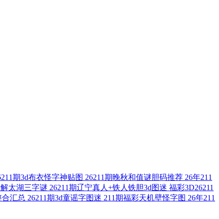
6211期3d布衣怪字神贴图
26211期晚秋和值谜胆码推荐
26年211
摘专解太湖三字谜
26211期辽宁真人+铁人铁胆3d图迷
福彩3D26211
料整合汇总
26211期3d童谣字图迷
211期福彩天机壁怪字图
26年211