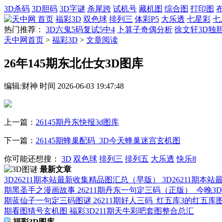
3D杀码
3D胆码
3D字谜
杀尾跨
试机号
藏机图
综合图
打印图
首页
福彩3D
双色球
排列三
体彩P5
大乐透
七星彩
七
热门推荐：
3D六鬼5码复试5中4
卜算子奇偶分析
徐文轩3D独
天中网首页
>
福彩3D
>
文章阅读
26年145期东北仕女3D图库
编辑:财神
时间 2026-06-03 19:47:48
上一篇：
26145期丹东快报3d图库
下一篇：
26145期蜂巢配码_3D今天蜂巢迷宫玄机图
你可能还想搜：
3D
双色球
排列三
排列五
大乐透
快乐8
最新文章
3D26211期本站最新收集精品图汇总（早版）
3D26211期
期黑圣手之漫画故事
26211期丹东一句定三码（正版）_今晚3
期蓝仙子一句定三码图谜
26211期好人三码_红五库3的红五库
期看图猜号玄机图
福彩3D211期天牛彩吧套图整合总汇
福彩3D图库