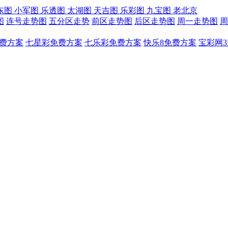
东图
小军图
乐透图
太湖图
天吉图
乐彩图
九宝图
老北京
图
连号走势图
五分区走势
前区走势图
后区走势图
周一走势图
周
费方案
七星彩免费方案
七乐彩免费方案
快乐8免费方案
宝彩网3