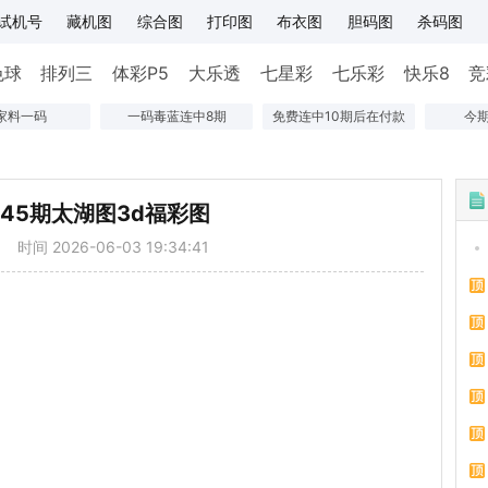
试机号
藏机图
综合图
打印图
布衣图
胆码图
杀码图
色球
排列三
体彩P5
大乐透
七星彩
七乐彩
快乐8
竞
家料一码
一码毒蓝连中8期
免费连中10期后在付款
今期
6145期太湖图3d福彩图
时间 2026-06-03 19:34:41