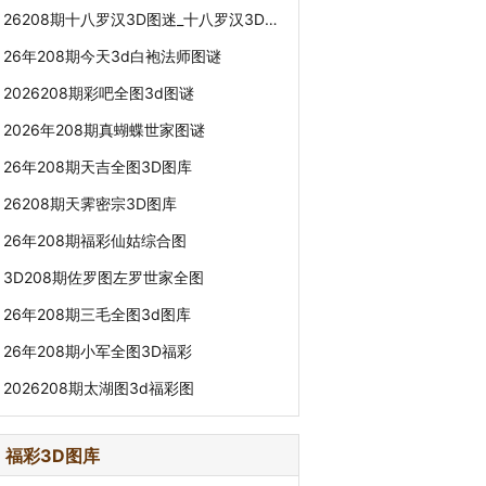
26208期十八罗汉3D图迷_十八罗汉3D图谜今天的
26年208期今天3d白袍法师图谜
2026208期彩吧全图3d图谜
2026年208期真蝴蝶世家图谜
26年208期天吉全图3D图库
26208期天霁密宗3D图库
26年208期福彩仙姑综合图
3D208期佐罗图左罗世家全图
26年208期三毛全图3d图库
26年208期小军全图3D福彩
2026208期太湖图3d福彩图
福彩3D图库