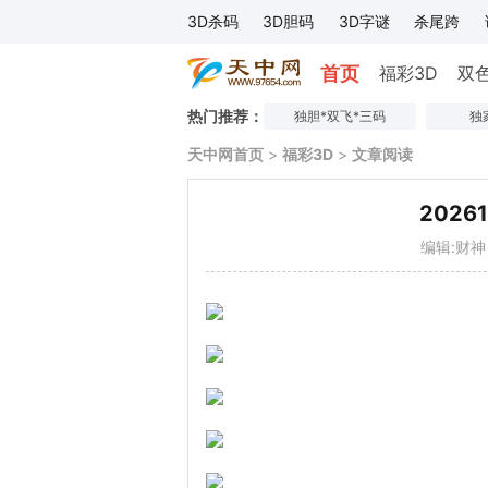
3D杀码
3D胆码
3D字谜
杀尾跨
首页
福彩3D
双
热门推荐：
独胆*双飞*三码
独
天中网首页
>
福彩3D
>
文章阅读
202
编辑:财神