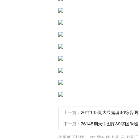
上一篇：
26年145期大兵鬼魂3d综合图
下一篇：
26145期天中图库89字图3d
你可能还想搜：
双色球
排列三
排列
3D