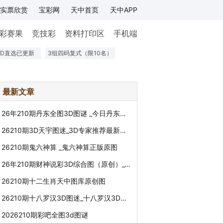
实票欣赏
宝彩网
天中首页
天中APP
彩赛果
竞技彩
资料打印区
手机端
3D直选已更新
3组四码复式（限10名）
最新文章
26年210期丹东全图3D图谜 _今日丹东先锋快报全图迷
26210期3D天宇图迷_3D专家推荐最新预测
26210期鬼六神算 _鬼六神算正版原图
26年210期财神说彩3D综合图（原创）_3d财神到财神送胆
26210期十二生肖天中图库原创图
26210期十八罗汉3D图迷_十八罗汉3D图谜今天的
2026210期彩吧全图3d图谜