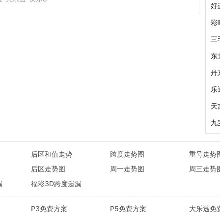
好
彩
三
东
丹
乐
天
九
后区和值走势
跨度走势图
重号走势
后区走势图
周一走势图
周三走势
漏
福彩3D跨度遗漏
P3免费方案
P5免费方案
大乐透免