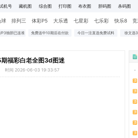
试机号
藏机图
综合图
打印图
布衣图
胆码图
杀码图
色球
排列三
体彩P5
大乐透
七星彩
七乐彩
快乐8
竞
/P3独胆已连准
免费连中10期后在付款
今日一注直选免费试料
徐文选
45期福彩白老全图3d图迷
时间 2026-06-03 19:33:57