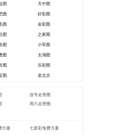
运图
天中图
吧图
好彩图
毛图
金彩图
北图
之家图
东图
小军图
透图
太湖图
吉图
乐彩图
宝图
老北京
图
连号走势图
图
周六走势图
费方案
七星彩免费方案