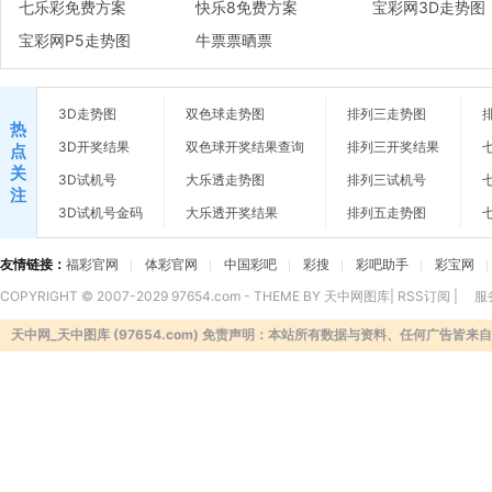
七乐彩免费方案
快乐8免费方案
宝彩网3D走势图
宝彩网P5走势图
牛票票晒票
3D走势图
双色球走势图
排列三走势图
热
3D开奖结果
双色球开奖结果查询
排列三开奖结果
点
关
3D试机号
大乐透走势图
排列三试机号
注
3D试机号金码
大乐透开奖结果
排列五走势图
友情链接：
福彩官网
体彩官网
中国彩吧
彩搜
彩吧助手
彩宝网
COPYRIGHT © 2007-2029 97654.com - THEME BY 天中网图库|
RSS订阅
|
服
天中网_天中图库 (97654.com) 免责声明：本站所有数据与资料、任何广告