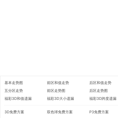
基本走势图
前区和值走势
后区和值走势
五分区走势
前区走势图
后区走势图
福彩3D和值遗漏
福彩3D大小遗漏
福彩3D跨度遗漏
3D免费方案
双色球免费方案
P3免费方案