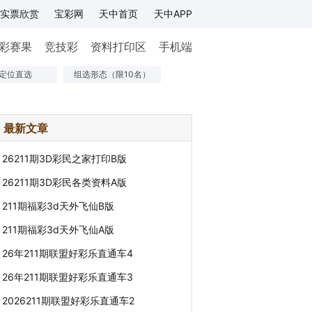
实票欣赏
宝彩网
天中首页
天中APP
彩赛果
竞技彩
资料打印区
手机端
码定位直选
组选形态（限10名）
最新文章
26211期3D彩民之家打印B版
26211期3D彩民各类资料A版
211期福彩3d天外飞仙B版
211期福彩3d天外飞仙A版
26年211期联盟好彩乐直通车4
26年211期联盟好彩乐直通车3
2026211期联盟好彩乐直通车2