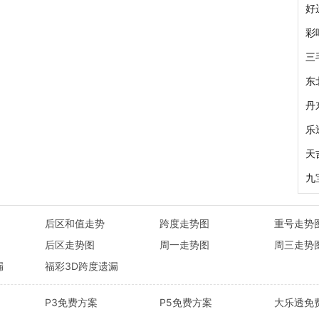
好
彩
三
东
丹
乐
天
九
后区和值走势
跨度走势图
重号走势
后区走势图
周一走势图
周三走势
漏
福彩3D跨度遗漏
P3免费方案
P5免费方案
大乐透免