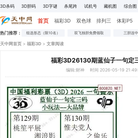
3D杀码
3D胆码
3D字谜
杀尾跨
试机号
藏机图
综合图
首页
福彩3D
双色球
排列三
体彩P5
热门推荐：
组选形态（限10名）
双飞独胆免费领取
三胆连中
天中网首页
>
福彩3D
>
文章阅读
福彩3D26130期蓝仙子一句定
编辑:财神
时间 2026-05-19 21:49