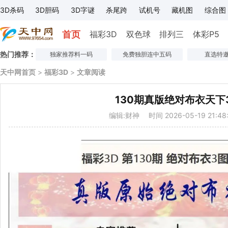
3D杀码
3D胆码
3D字谜
杀尾跨
试机号
藏机图
综合图
首页
福彩3D
双色球
排列三
体彩P5
热门推荐：
独家推荐料一码
免费独胆连中五码
直选特
天中网首页
>
福彩3D
>
文章阅读
130期真版绝对布衣天下
编辑:财神
时间 2026-05-19 21:48