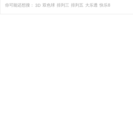
你可能还想搜：
双色球
排列三
排列五
大乐透
快乐8
3D