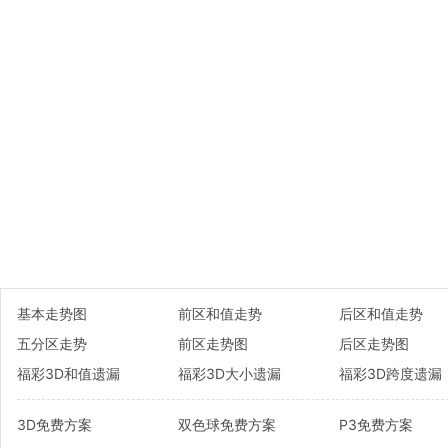
基本走势图
前区和值走势
后区和值走势
五分区走势
前区走势图
后区走势图
福彩3D和值遗漏
福彩3D大小遗漏
福彩3D跨度遗漏
3D免费方案
双色球免费方案
P3免费方案