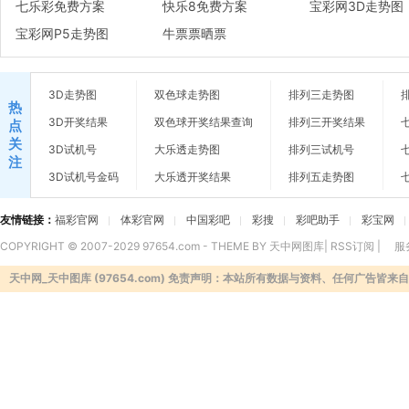
七乐彩免费方案
快乐8免费方案
宝彩网3D走势图
宝彩网P5走势图
牛票票晒票
3D走势图
双色球走势图
排列三走势图
热
3D开奖结果
双色球开奖结果查询
排列三开奖结果
点
关
3D试机号
大乐透走势图
排列三试机号
注
3D试机号金码
大乐透开奖结果
排列五走势图
友情链接：
福彩官网
体彩官网
中国彩吧
彩搜
彩吧助手
彩宝网
COPYRIGHT © 2007-2029 97654.com - THEME BY 天中网图库|
RSS订阅
|
服
天中网_天中图库 (97654.com) 免责声明：本站所有数据与资料、任何广告