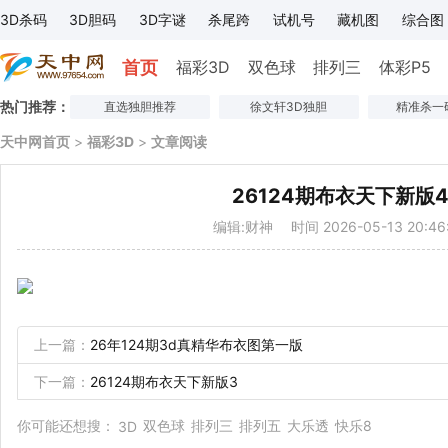
3D杀码
3D胆码
3D字谜
杀尾跨
试机号
藏机图
综合图
首页
福彩3D
双色球
排列三
体彩P5
热门推荐：
直选独胆推荐
徐文轩3D独胆
精准杀一
天中网首页
>
福彩3D
>
文章阅读
26124期布衣天下新版
编辑:财神
时间 2026-05-13 20:46
上一篇：
26年124期3d真精华布衣图第一版
下一篇：
26124期布衣天下新版3
你可能还想搜：
双色球
排列三
排列五
大乐透
快乐8
3D