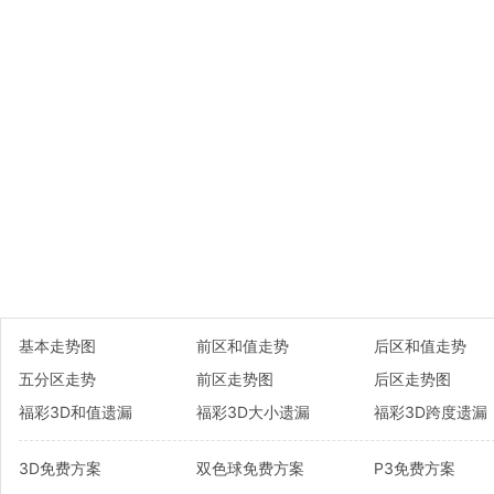
基本走势图
前区和值走势
后区和值走势
五分区走势
前区走势图
后区走势图
福彩3D和值遗漏
福彩3D大小遗漏
福彩3D跨度遗漏
3D免费方案
双色球免费方案
P3免费方案