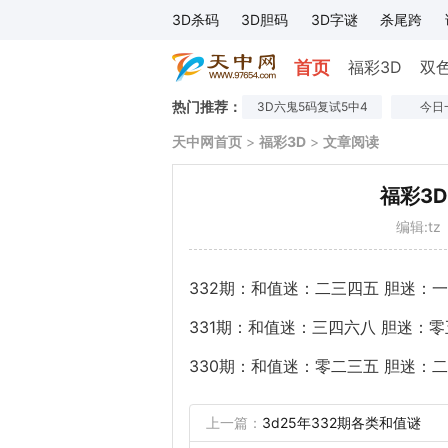
3D杀码
3D胆码
3D字谜
杀尾跨
首页
福彩3D
双
热门推荐：
3D六鬼5码复试5中4
今日
天中网首页
>
福彩3D
>
文章阅读
福彩3
编辑:tz
332期：和值迷：二三四五 胆迷：
331期：和值迷：三四六八 胆迷：零
330期：和值迷：零二三五 胆迷：二
上一篇：
3d25年332期各类和值谜