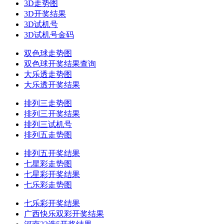
3D走势图
3D开奖结果
3D试机号
3D试机号金码
双色球走势图
双色球开奖结果查询
大乐透走势图
大乐透开奖结果
排列三走势图
排列三开奖结果
排列三试机号
排列五走势图
排列五开奖结果
七星彩走势图
七星彩开奖结果
七乐彩走势图
七乐彩开奖结果
广西快乐双彩开奖结果