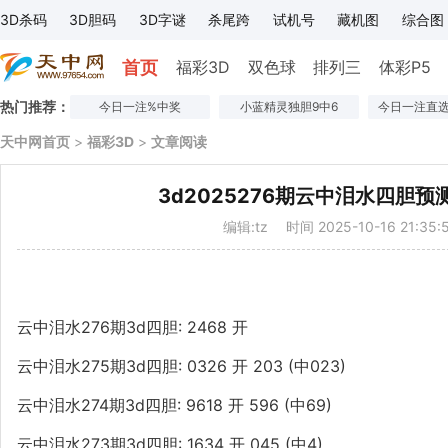
3D杀码
3D胆码
3D字谜
杀尾跨
试机号
藏机图
综合图
首页
福彩3D
双色球
排列三
体彩P5
热门推荐：
今日一注%中奖
小蓝精灵独胆9中6
今日一注直
天中网首页
>
福彩3D
>
文章阅读
3d2025276期云中泪水四胆预测
编辑:tz
时间 2025-10-16 21:35:
云中泪水276期3d四胆: 2468 开
云中泪水275期3d四胆: 0326 开 203 (中023)
云中泪水274期3d四胆: 9618 开 596 (中69)
云中泪水273期3d四胆: 1634 开 045 (中4)