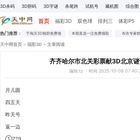
3D杀码
3D胆码
3D字谜
杀尾跨
试机号
藏机图
综合图
首页
福彩3D
双色球
排列三
体彩P5
热门推荐：
于海滨3D独胆免费领
本期直选一注免费领取
布衣专家
天中网首页
>
福彩3D
>
文章阅读
齐齐哈尔市北关彩票献3D北京谜
编辑:tz
时间 2025-10-08 07:40:
月儿圆
四五天
昨天号
返一边
①729