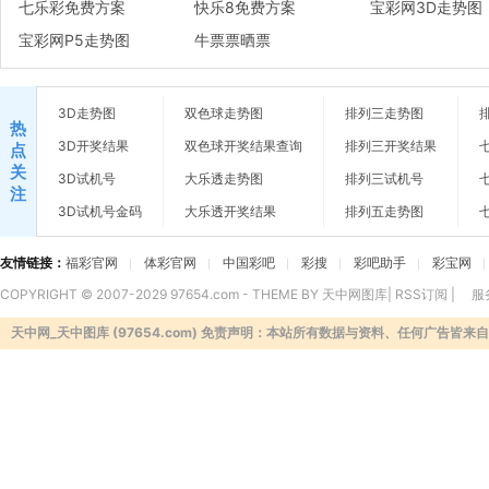
七乐彩免费方案
快乐8免费方案
宝彩网3D走势图
宝彩网P5走势图
牛票票晒票
3D走势图
双色球走势图
排列三走势图
热
3D开奖结果
双色球开奖结果查询
排列三开奖结果
点
关
3D试机号
大乐透走势图
排列三试机号
注
3D试机号金码
大乐透开奖结果
排列五走势图
友情链接：
福彩官网
体彩官网
中国彩吧
彩搜
彩吧助手
彩宝网
COPYRIGHT © 2007-2029 97654.com - THEME BY 天中网图库|
RSS订阅
|
服
天中网_天中图库 (97654.com) 免责声明：本站所有数据与资料、任何广告