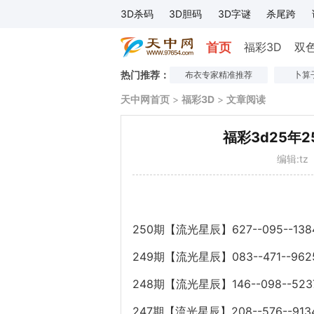
3D杀码
3D胆码
3D字谜
杀尾跨
首页
福彩3D
双
热门推荐：
布衣专家精准推荐
卜算
天中网首页
>
福彩3D
>
文章阅读
福彩3d25年
编辑:tz
250期【流光星辰】627--095--138
249期【流光星辰】083--471--962
248期【流光星辰】146--098--523
247期【流光星辰】208--576--913