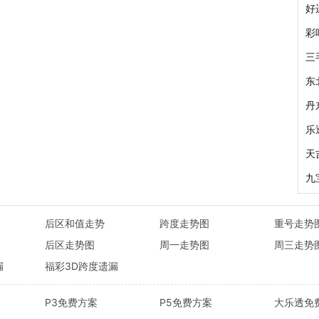
好
彩
三
东
丹
乐
天
九
后区和值走势
跨度走势图
重号走势
后区走势图
周一走势图
周三走势
漏
福彩3D跨度遗漏
P3免费方案
P5免费方案
大乐透免