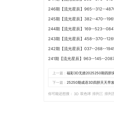
246期【流光星辰】965--312--487
245期【流光星辰】382--470--196
244期【流光星辰】169--523--084
243期【流光星辰】458--370--126
242期【流光星辰】037--268--194
241期【流光星辰】963--145--208
上一篇：
福彩3D无措2025250期四胆
下一篇：
25250期成语3D四胆天天早
你可能还想搜：
双色球
排列三
排列
3D