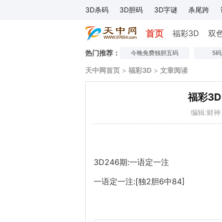
3D杀码
3D胆码
3D字谜
杀尾跨
首页
福彩3D
双
热门推荐：
今晚免费独胆五码
5
天中网首页
>
福彩3D
>
文章阅读
福彩3
编辑:财神
3D246期:一语定一注
一语定一注:[独2胆6中84]