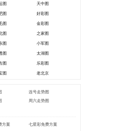
运图
天中图
吧图
好彩图
毛图
金彩图
北图
之家图
东图
小军图
透图
太湖图
吉图
乐彩图
宝图
老北京
图
连号走势图
图
周六走势图
费方案
七星彩免费方案