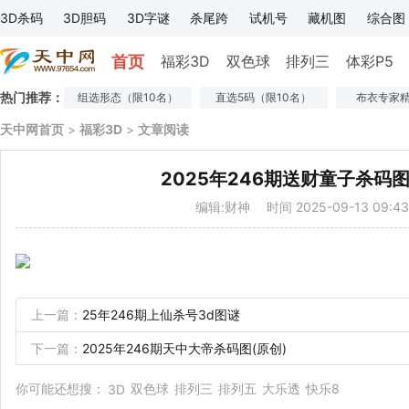
3D杀码
3D胆码
3D字谜
杀尾跨
试机号
藏机图
综合图
首页
福彩3D
双色球
排列三
体彩P5
热门推荐：
组选形态（限10名）
直选5码（限10名）
布衣专家
天中网首页
>
福彩3D
>
文章阅读
2025年246期送财童子杀码图
编辑:财神
时间 2025-09-13 09:43
上一篇：
25年246期上仙杀号3d图谜
下一篇：
2025年246期天中大帝杀码图(原创)
你可能还想搜：
双色球
排列三
排列五
大乐透
快乐8
3D