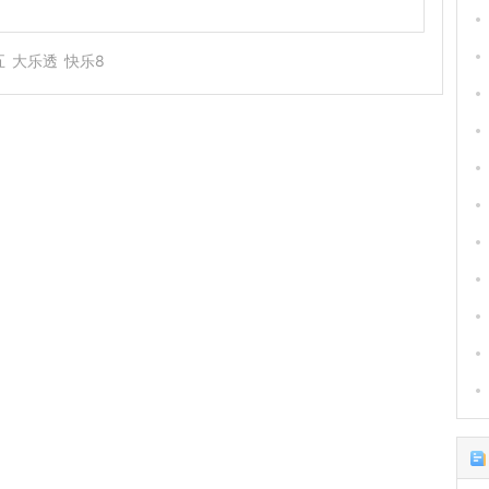
五
大乐透
快乐8