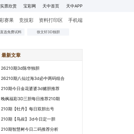
实票欣赏
宝彩网
天中首页
天中APP
彩赛果
竞技彩
资料打印区
手机端
直选免费试料
徐文轩3D独胆
最新文章
26210期3d陈华独胆
26210期八仙过海3d必中两码组合
‌‌210期今日金花婆婆3d赌胆推荐
晚枫福彩3D三胆每日推荐210期
‌‌210期【牡丹】每日双胆出号
‌‌210期【鸟叔】3d今日定一胆
‌‌210期智慧树今日二码推荐分析