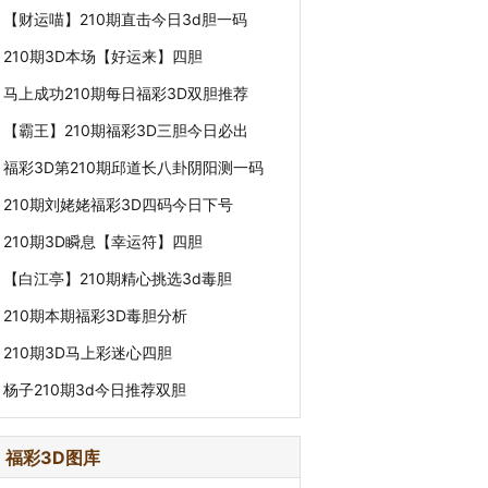
【财运喵】‌‌210期直击今日3d胆一码
‌‌210期3D本场【好运来】四胆
马上成功‌‌210期每日福彩3D双胆推荐
【霸王】‌‌210期福彩3D三胆今日必出
福彩3D第210期邱道长八卦阴阳测一码
‌‌210期刘姥姥福彩3D四码今日下号
‌‌210期3D瞬息【幸运符】四胆
【白江亭】‌‌210期精心挑选3d毒胆
‌‌210期本期福彩3D毒胆分析
‌‌210期3D马上彩迷心四胆
杨子‌‌210期3d今日推荐双胆
福彩3D图库