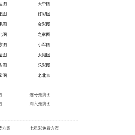
运图
天中图
吧图
好彩图
毛图
金彩图
北图
之家图
东图
小军图
透图
太湖图
吉图
乐彩图
宝图
老北京
图
连号走势图
图
周六走势图
费方案
七星彩免费方案